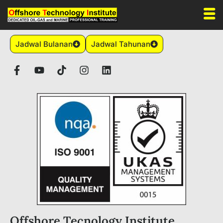
Jadwal Bulanan
Jadwal Tahunan
Offshore Tecnology Institute