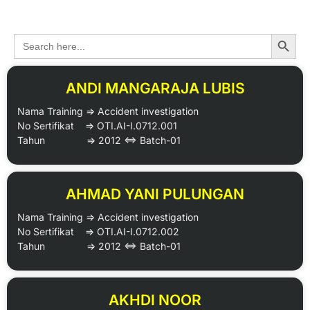
DATA ALUMNI
Search
Search
for:
ANDI MANGARAJA LUBIS
Nama Training => Accident investigation
No Sertifikat => OTI.AI-I.0712.001
Tahun => 2012 <=> Batch-01
AHMAD YANI PULUNGAN
Nama Training => Accident investigation
No Sertifikat => OTI.AI-I.0712.002
Tahun => 2012 <=> Batch-01
AKHDI NOOR