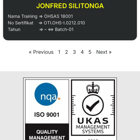
JONFRED SILITONGA
Nama Training => OHSAS 18001
No Sertifikat => OTI.OHS-I.0212.010
Tahun => – <=> Batch-01
« Previous
1
2
3
4
5
Next »