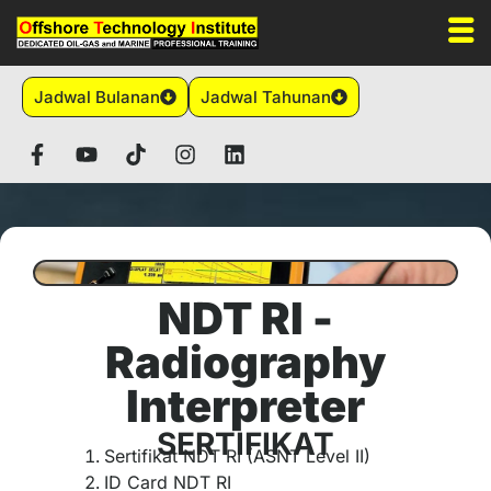
Jadwal Bulanan
Jadwal Tahunan
NDT RI -
Radiography
Interpreter
SERTIFIKAT
Sertifikat NDT RI (ASNT Level II)
ID Card
NDT RI