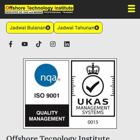
Jadwal Bulanan
Jadwal Tahunan
Offshore Tecnology Institute