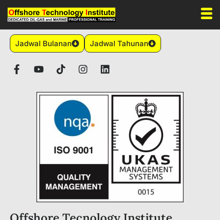
Jadwal Bulanan
Jadwal Tahunan
Offshore Tecnology Institute