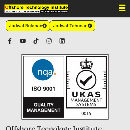
Jadwal Bulanan
Jadwal Tahunan
Offshore Tecnology Institute