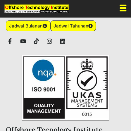
Jadwal Bulanan
Jadwal Tahunan
Offshore Tecnology Institute