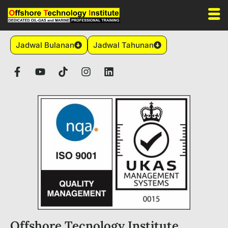
Jadwal Bulanan
Jadwal Tahunan
Offshore Tecnology Institute